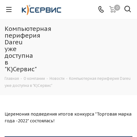
0
Компьютерная
периферия
Dareu
уже
доступна
в
"К)Сервис"
Главная
-
О компании
-
Новости
-
Компьютерная периферия Dareu
уже доступна в "К)Сервис"
Церемония подведения итогов конкурса "Торговая марка
года -2022" состоялась!