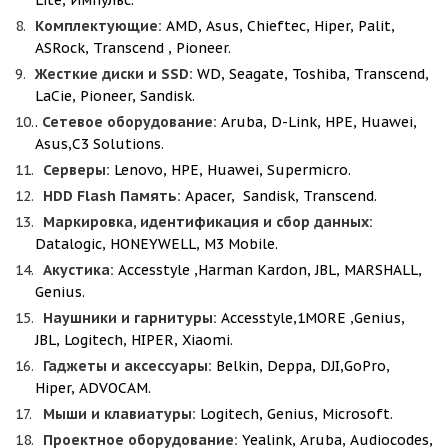
Lite, Импульс.
Комплектующие:
AMD, Asus, Chieftec, Hiper, Palit,
ASRock, Transcend , Pioneer.
Жесткие диски и SSD:
WD, Seagate, Toshiba, Transcend,
LaCie, Pioneer, Sandisk.
.
Сетевое оборудование:
Aruba, D-Link, HPE, Huawei,
Asus,С3 Solutions.
Серверы:
Lenovo, HPE, Huawei, Supermicro.
HDD Flash Память:
Apacer, Sandisk, Transcend.
Маркировка, идентификация и сбор данных:
Datalogic, HONEYWELL, M3 Mobile.
Акустика:
Accesstyle ,Harman Kardon, JBL, MARSHALL,
Genius.
Наушники и гарнитуры:
Accesstyle,1MORE ,Genius,
JBL, Logitech, HIPER, Xiaomi.
Гаджеты и аксессуары:
Belkin, Deppa, DJI,GoPro,
Hiper, ADVOCAM.
Мыши и клавиатуры:
Logitech, Genius, Microsoft.
Проектное оборудование:
Yealink, Aruba, Audiocodes,