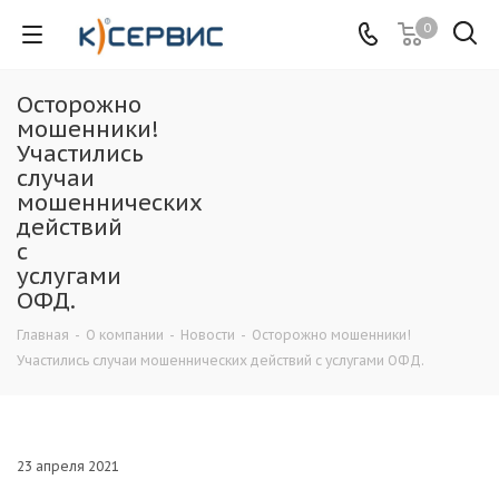
0
Осторожно
мошенники!
Участились
случаи
мошеннических
действий
с
услугами
ОФД.
Главная
-
О компании
-
Новости
-
Осторожно мошенники!
Участились случаи мошеннических действий с услугами ОФД.
23 апреля 2021