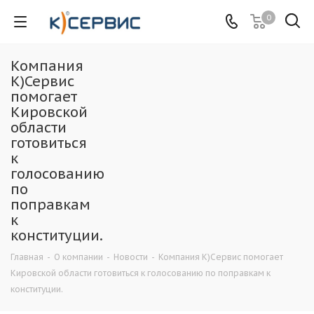
0
Компания
К)Сервис
помогает
Кировской
области
готовиться
к
голосованию
по
поправкам
к
конституции.
Главная
-
О компании
-
Новости
-
Компания К)Сервис помогает
Кировской области готовиться к голосованию по поправкам к
конституции.