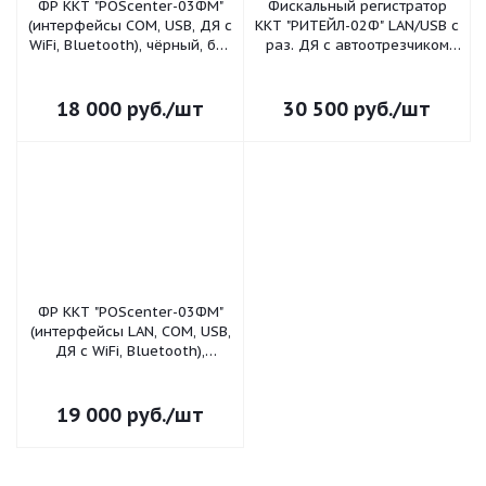
ФР ККТ "POScenter-03ФМ"
Фискальный регистратор
(интерфейсы COM, USB, ДЯ с
ККТ "РИТЕЙЛ-02Ф" LAN/USB с
WiFi, Bluetooth), чёрный, без
раз. ДЯ с автоотрезчиком
ФН
(черный) без ФН ФФД 1.2
18 000
руб.
/шт
30 500
руб.
/шт
ФР ККТ "POScenter-03ФМ"
(интерфейсы LAN, COM, USB,
ДЯ с WiFi, Bluetooth),
чёрный, без ФН
19 000
руб.
/шт