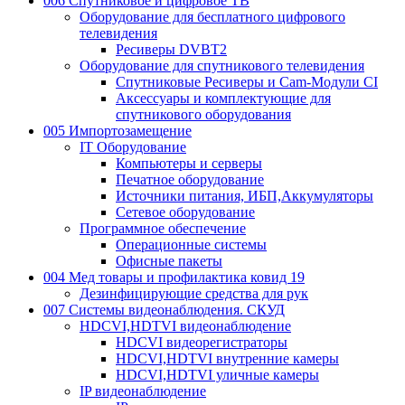
006 Спутниковое и цифровое ТВ
Оборудование для бесплатного цифрового
телевидения
Ресиверы DVBT2
Оборудование для спутникового телевидения
Спутниковые Ресиверы и Cam-Модули CI
Аксессуары и комплектующие для
спутникового оборудования
005 Импортозамещение
IT Оборудование
Компьютеры и серверы
Печатное оборудование
Источники питания, ИБП,Аккумуляторы
Сетевое оборудование
Программное обеспечение
Операционные системы
Офисные пакеты
004 Мед товары и профилактика ковид 19
Дезинфицирующие средства для рук
007 Системы видеонаблюдения. СКУД
HDCVI,HDTVI видеонаблюдение
HDCVI видеорегистраторы
HDCVI,HDTVI внутренние камеры
HDCVI,HDTVI уличные камеры
IP видеонаблюдение