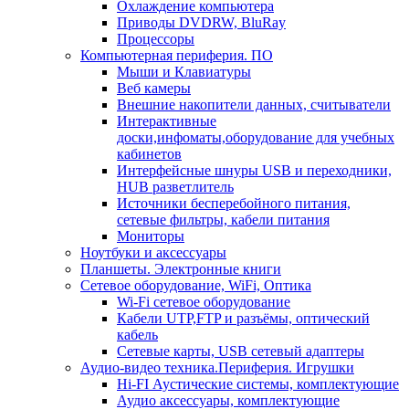
Охлаждение компьютера
Приводы DVDRW, BluRay
Процессоры
Компьютерная периферия. ПО
Мыши и Клавиатуры
Веб камеры
Внешние накопители данных, считыватели
Интерактивные
доски,инфоматы,оборудование для учебных
кабинетов
Интерфейсные шнуры USB и переходники,
HUB разветлитель
Источники бесперебойного питания,
сетевые фильтры, кабели питания
Мониторы
Ноутбуки и аксессуары
Планшеты. Электронные книги
Сетевое оборудование, WiFi, Оптика
Wi-Fi сетевое оборудование
Кабели UTP,FTP и разъёмы, оптический
кабель
Сетевые карты, USB сетевый адаптеры
Аудио-видео техника.Периферия. Игрушки
Hi-FI Аустические системы, комплектующие
Аудио аксессуары, комплектующие