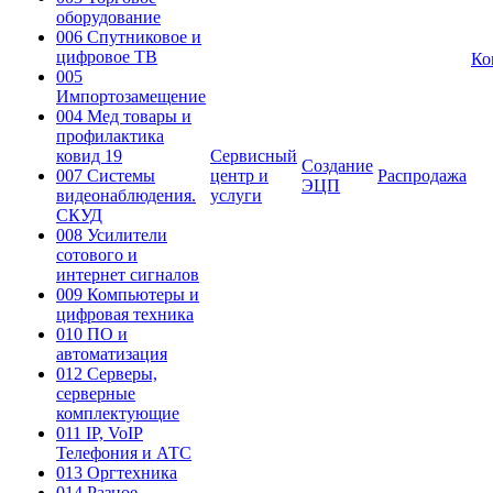
оборудование
006 Спутниковое и
цифровое ТВ
Ко
005
Импортозамещение
004 Мед товары и
профилактика
ковид 19
Сервисный
Создание
007 Системы
центр и
Распродажа
ЭЦП
видеонаблюдения.
услуги
СКУД
008 Усилители
сотового и
интернет сигналов
009 Компьютеры и
цифровая техника
010 ПО и
автоматизация
012 Серверы,
серверные
комплектующие
011 IP, VoIP
Телефония и АТС
013 Оргтехника
014 Разное