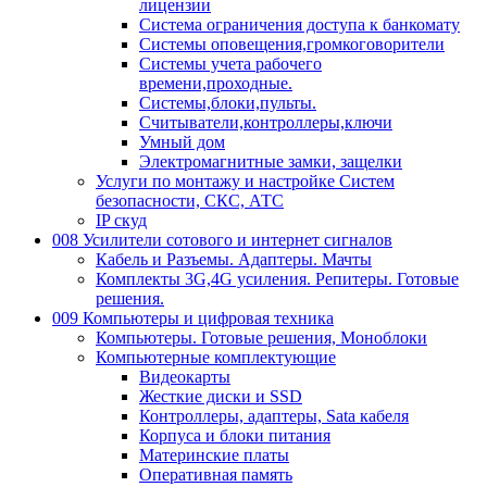
лицензии
Система ограничения доступа к банкомату
Системы оповещения,громкоговорители
Системы учета рабочего
времени,проходные.
Системы,блоки,пульты.
Считыватели,контроллеры,ключи
Умный дом
Электромагнитные замки, защелки
Услуги по монтажу и настройке Систем
безопасности, СКС, АТС
IP скуд
008 Усилители сотового и интернет сигналов
Кабель и Разъемы. Адаптеры. Мачты
Комплекты 3G,4G усиления. Репитеры. Готовые
решения.
009 Компьютеры и цифровая техника
Компьютеры. Готовые решения, Моноблоки
Компьютерные комплектующие
Видеокарты
Жесткие диски и SSD
Контроллеры, адаптеры, Sata кабеля
Корпуса и блоки питания
Материнские платы
Оперативная память