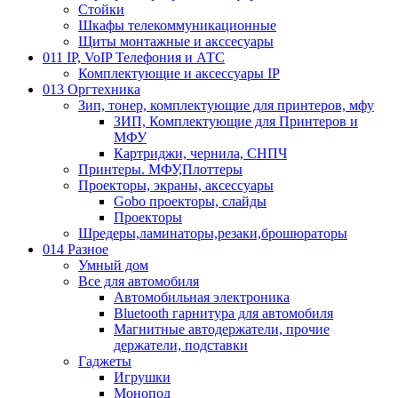
Стойки
Шкафы телекоммуникационные
Щиты монтажные и акссесуары
011 IP, VoIP Телефония и АТС
Комплектующие и аксессуары IP
013 Оргтехника
Зип, тонер, комплектующие для принтеров, мфу
ЗИП, Комплектующие для Принтеров и
МФУ
Картриджи, чернила, СНПЧ
Принтеры. МФУ,Плоттеры
Проекторы, экраны, аксессуары
Gobo проекторы, слайды
Проекторы
Шредеры,ламинаторы,резаки,брошюраторы
014 Разное
Умный дом
Все для автомобиля
Автомобильная электроника
Bluetooth гарнитура для автомобиля
Магнитные автодержатели, прочие
держатели, подставки
Гаджеты
Игрушки
Монопод