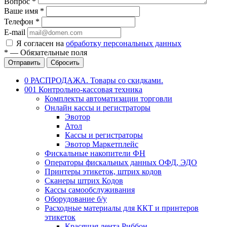
Вопрос
*
Ваше имя
*
Телефон
*
E-mail
Я согласен на
обработку персональных данных
*
—
Обязательные поля
Отправить
Сбросить
0 РАСПРОДАЖА. Товары со скидками.
001 Контрольно-кассовая техника
Комплекты автоматизации торговли
Онлайн кассы и регистраторы
Эвотор
Атол
Кассы и регистраторы
Эвотор Маркетплейс
Фискальные накопители ФН
Операторы фискальных данных ОФД, ЭДО
Принтеры этикеток, штрих кодов
Сканеры штрих Кодов
Кассы самообслуживания
Оборудование б/у
Расходные материалы для ККТ и принтеров
этикеток
Красящая лента,Риббон