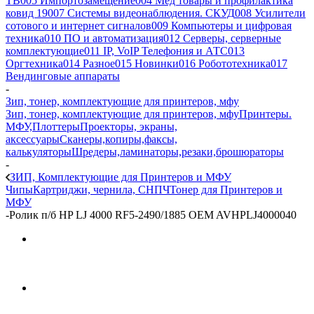
ТВ
005 Импортозамещение
004 Мед товары и профилактика
ковид 19
007 Системы видеонаблюдения. СКУД
008 Усилители
сотового и интернет сигналов
009 Компьютеры и цифровая
техника
010 ПО и автоматизация
012 Серверы, серверные
комплектующие
011 IP, VoIP Телефония и АТС
013
Оргтехника
014 Разное
015 Новинки
016 Робототехника
017
Вендинговые аппараты
-
Зип, тонер, комплектующие для принтеров, мфу
Зип, тонер, комплектующие для принтеров, мфу
Принтеры.
МФУ,Плоттеры
Проекторы, экраны,
аксессуары
Сканеры,копиры,факсы,
калькуляторы
Шредеры,ламинаторы,резаки,брошюраторы
-
ЗИП, Комплектующие для Принтеров и МФУ
Чипы
Картриджи, чернила, СНПЧ
Тонер для Принтеров и
МФУ
-
Ролик п/б HP LJ 4000 RF5-2490/1885 OEM AVHPLJ4000040