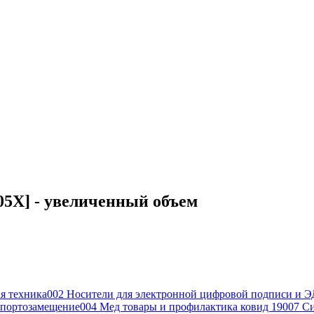
05X] - увеличенный объем
я техника
002 Носители для электронной цифровой подписи и Э
портозамещение
004 Мед товары и профилактика ковид 19
007 С