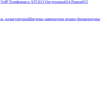
, VoIP Телефония и АТС
013 Оргтехника
014 Разное
015
ы, калькуляторы
Шредеры,ламинаторы,резаки,брошюраторы