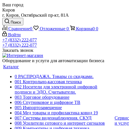
Ваш город
Киров
г. Киров, Октябрьский пр-кт, 81А
Поиск
Сравнение
0
Отложенные
0
Корзина
0
0
Войти
+7 (8332) 222-077
+7 (8332) 222-077
Заказать звонок
Оборудование и услуги для автоматизации бизнеса
Каталог
0 РАСПРОДАЖА. Товары со скидками.
001 Контрольно-кассовая техника
002 Носители для электронной цифровой
подписи и ЭДО. Считыватели.
003 Торговое оборудование
006 Спутниковое и цифровое ТВ
005 Импортозамещение
004 Мед товары и профилактика ковид 19
007 Системы видеонаблюдения. СКУД
Сервис
008 Усилители сотового и интернет сигналов
и услу
009 Компьютеры и цифровая техника