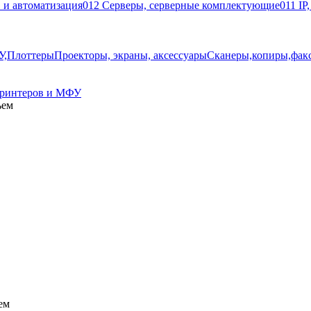
 и автоматизация
012 Серверы, серверные комплектующие
011 IP
У,Плоттеры
Проекторы, экраны, аксессуары
Сканеры,копиры,факс
Принтеров и МФУ
ъем
ем