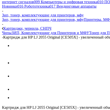
интернет сигналов
009 Компьютеры и цифровая техника
010 ПО
Новинки
016 Робототехника
017 Вендинговые аппараты
-
Зип, тонер, комплектующие для принтеров, мфу
Зип, тонер, комплектующие для принтеров, мфу
Принтеры. МФ
-
Картриджи, чернила, СНПЧ
Чипы
ЗИП, Комплектующие для Принтеров и МФУ
Тонер для 
-
Картридж для HP LJ 2055 Original [CE505X] - увеличенный об
Картридж для HP LJ 2055 Original [CE505X] - увеличенный объ