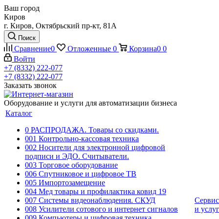
Ваш город
Киров
г. Киров, Октябрьский пр-кт, 81А
Поиск
Сравнение
0
Отложенные
0
Корзина
0
0
Войти
+7 (8332) 222-077
+7 (8332) 222-077
Заказать звонок
Оборудование и услуги для автоматизации бизнеса
Каталог
0 РАСПРОДАЖА. Товары со скидками.
001 Контрольно-кассовая техника
002 Носители для электронной цифровой
подписи и ЭДО. Считыватели.
003 Торговое оборудование
006 Спутниковое и цифровое ТВ
005 Импортозамещение
004 Мед товары и профилактика ковид 19
007 Системы видеонаблюдения. СКУД
Сервис
008 Усилители сотового и интернет сигналов
и услу
009 Компьютеры и цифровая техника