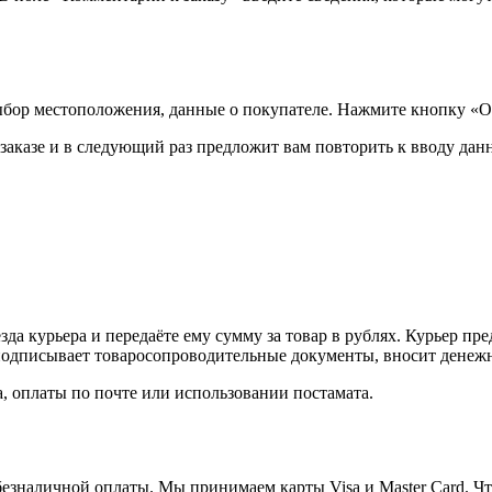
ыбор местоположения, данные о покупателе. Нажмите кнопку «О
аказе и в следующий раз предложит вам повторить к вводу данн
а курьера и передаёте ему сумму за товар в рублях. Курьер пре
одписывает товаросопроводительные документы, вносит денежны
, оплаты по почте или использовании постамата.
езналичной оплаты. Мы принимаем карты Visa и Master Card. Чт