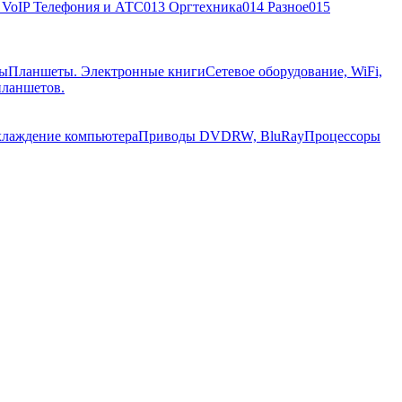
, VoIP Телефония и АТС
013 Оргтехника
014 Разное
015
ры
Планшеты. Электронные книги
Сетевое оборудование, WiFi,
планшетов.
лаждение компьютера
Приводы DVDRW, BluRay
Процессоры