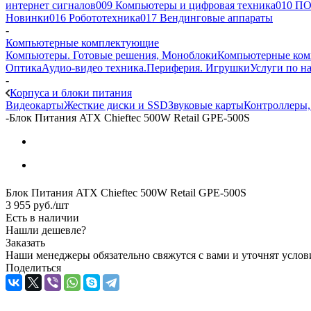
интернет сигналов
009 Компьютеры и цифровая техника
010 ПО
Новинки
016 Робототехника
017 Вендинговые аппараты
-
Компьютерные комплектующие
Компьютеры. Готовые решения, Моноблоки
Компьютерные ко
Оптика
Аудио-видео техника.Периферия. Игрушки
Услуги по н
-
Корпуса и блоки питания
Видеокарты
Жесткие диски и SSD
Звуковые карты
Контроллеры, 
-
Блок Питания ATX Chieftec 500W Retail GPE-500S
Блок Питания ATX Chieftec 500W Retail GPE-500S
3 955
руб.
/шт
Есть в наличии
Нашли дешевле?
Заказать
Наши менеджеры обязательно свяжутся с вами и уточнят услови
Поделиться