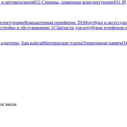
 и автоматизация
012 Серверы, серверные комплектующие
011 IP
мплектующие
Компьютерная периферия. ПО
Ноутбуки и аксессуа
астройке и обслуживанию 1С
Запчасти для ноутбуков,телефонов,
адаптеры, Sata кабеля
Материнские платы
Оперативная память
Ох
я заказа