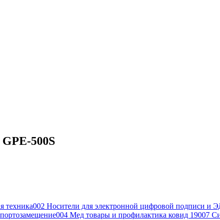
l GPE-500S
я техника
002 Носители для электронной цифровой подписи и Э
портозамещение
004 Мед товары и профилактика ковид 19
007 С