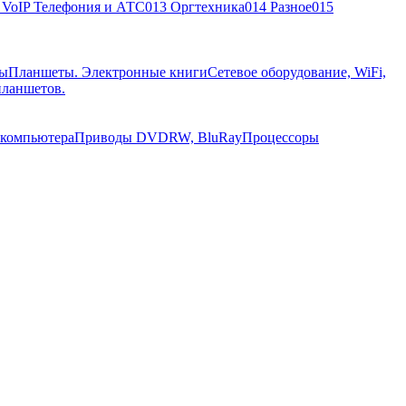
, VoIP Телефония и АТС
013 Оргтехника
014 Разное
015
ры
Планшеты. Электронные книги
Сетевое оборудование, WiFi,
планшетов.
 компьютера
Приводы DVDRW, BluRay
Процессоры