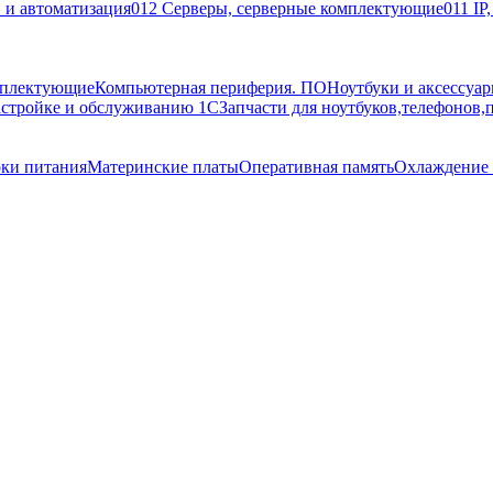
 и автоматизация
012 Серверы, серверные комплектующие
011 IP
мплектующие
Компьютерная периферия. ПО
Ноутбуки и аксессуа
астройке и обслуживанию 1С
Запчасти для ноутбуков,телефонов,
оки питания
Материнские платы
Оперативная память
Охлаждение