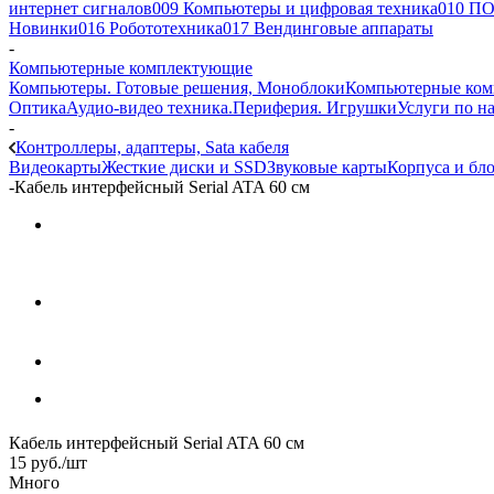
интернет сигналов
009 Компьютеры и цифровая техника
010 ПО
Новинки
016 Робототехника
017 Вендинговые аппараты
-
Компьютерные комплектующие
Компьютеры. Готовые решения, Моноблоки
Компьютерные ко
Оптика
Аудио-видео техника.Периферия. Игрушки
Услуги по н
-
Контроллеры, адаптеры, Sata кабеля
Видеокарты
Жесткие диски и SSD
Звуковые карты
Корпуса и бл
-
Кабель интерфейсный Serial ATA 60 см
Кабель интерфейсный Serial ATA 60 см
15
руб.
/шт
Много