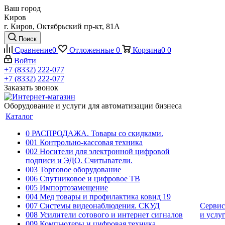
Ваш город
Киров
г. Киров, Октябрьский пр-кт, 81А
Поиск
Сравнение
0
Отложенные
0
Корзина
0
0
Войти
+7 (8332) 222-077
+7 (8332) 222-077
Заказать звонок
Оборудование и услуги для автоматизации бизнеса
Каталог
0 РАСПРОДАЖА. Товары со скидками.
001 Контрольно-кассовая техника
002 Носители для электронной цифровой
подписи и ЭДО. Считыватели.
003 Торговое оборудование
006 Спутниковое и цифровое ТВ
005 Импортозамещение
004 Мед товары и профилактика ковид 19
007 Системы видеонаблюдения. СКУД
Сервис
008 Усилители сотового и интернет сигналов
и услу
009 Компьютеры и цифровая техника