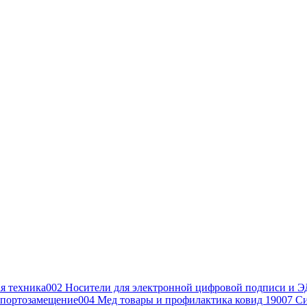
я техника
002 Носители для электронной цифровой подписи и Э
портозамещение
004 Мед товары и профилактика ковид 19
007 С