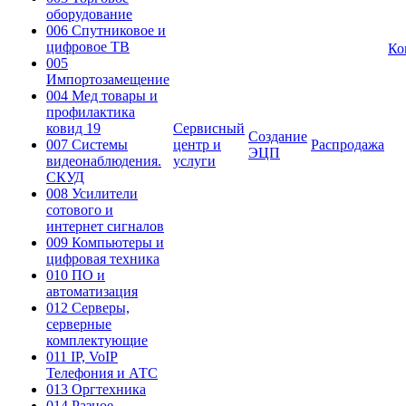
оборудование
006 Спутниковое и
цифровое ТВ
Ко
005
Импортозамещение
004 Мед товары и
профилактика
ковид 19
Сервисный
Создание
007 Системы
центр и
Распродажа
ЭЦП
видеонаблюдения.
услуги
СКУД
008 Усилители
сотового и
интернет сигналов
009 Компьютеры и
цифровая техника
010 ПО и
автоматизация
012 Серверы,
серверные
комплектующие
011 IP, VoIP
Телефония и АТС
013 Оргтехника
014 Разное