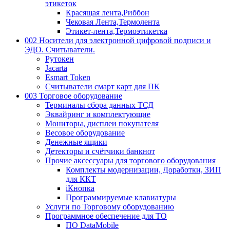
этикеток
Красящая лента,Риббон
Чековая Лента,Термолента
Этикет-лента,Термоэтикетка
002 Носители для электронной цифровой подписи и
ЭДО. Считыватели.
Рутокен
Jacarta
Esmart Token
Считыватели смарт карт для ПК
003 Торговое оборудование
Терминалы сбора данных ТСД
Эквайринг и комплектующие
Мониторы, дисплеи покупателя
Весовое оборудование
Денежные ящики
Детекторы и счётчики банкнот
Прочие аксессуары для торгового оборудования
Комплекты модернизации, Доработки, ЗИП
для ККТ
iКнопка
Программируемые клавиатуры
Услуги по Торговому оборудованию
Программное обеспечение для ТО
ПО DataMobile