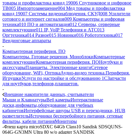
товары и профилактика ковид 19
006 Спутниковое и цифровое
ТВ
005 Импортозамещение
004 Мед товары и профилактика
ковид 19
007 Системы видеонаблюдения. СКУД
008 Усилители
сотового и интернет сигналов
009 Компьютеры и цифровая
техника
010 ПО и автоматизация
012 Серверы, серверные
комплектующие
011 IP, VoIP Телефония и АТС
013
Оргтехника
014 Разное
015 Новинки
016 Робототехника
017
Вендинговые аппараты
-
Компьютерная периферия. ПО
Компьютеры. Готовые решения, Моноблоки
Компьютерные
комплектующие
Компьютерная периферия. ПО
Ноутбуки и
аксессуары
Планшеты. Электронные книги
Сетевое
оборудование, WiFi, Оптика
Аудио-видео техника.Периферия.
Игрушки
Услуги по настройке и обслуживанию 1С
Запчасти
для ноутбуков,телефонов,планшетов.
-
Внешние накопители данных, считыватели
Мыши и Клавиатуры
Веб камеры
Интерактивные
доски,инфоматы,оборудование для учебных
кабинетов
Интерфейсные шнуры USB и переходники, HUB
разветлитель
Источники бесперебойного питания, сетевые
фильтры, кабели питания
Мониторы
-
Флеш карта microSDXC 64Gb Class10 Sandisk SDSQUNS-
064G-GN3MN Ultra 80 w/o adapter SANDISK