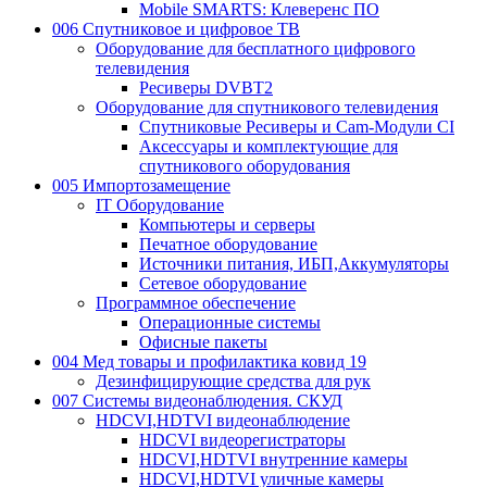
Mobile SMARTS: Клеверенс ПО
006 Спутниковое и цифровое ТВ
Оборудование для бесплатного цифрового
телевидения
Ресиверы DVBT2
Оборудование для спутникового телевидения
Спутниковые Ресиверы и Cam-Модули CI
Аксессуары и комплектующие для
спутникового оборудования
005 Импортозамещение
IT Оборудование
Компьютеры и серверы
Печатное оборудование
Источники питания, ИБП,Аккумуляторы
Сетевое оборудование
Программное обеспечение
Операционные системы
Офисные пакеты
004 Мед товары и профилактика ковид 19
Дезинфицирующие средства для рук
007 Системы видеонаблюдения. СКУД
HDCVI,HDTVI видеонаблюдение
HDCVI видеорегистраторы
HDCVI,HDTVI внутренние камеры
HDCVI,HDTVI уличные камеры