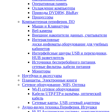
Оперативная память
Охлаждение компьютера
Приводы DVDRW, BluRay
Процессоры
Компьютерная периферия. ПО
Мыши и Клавиатуры
Веб камеры
Внешние накопители данных, считыватели
Интерактивные
доски,инфоматы,оборудование для учебных
кабинетов
Интерфейсные шнуры USB и переходники,
HUB разветлитель
Источники бесперебойного питания,
сетевые фильтры, кабели питания
Мониторы
Ноутбуки и аксессуары
Планшеты. Электронные книги
Сетевое оборудование, WiFi, Оптика
Wi-Fi сетевое оборудование
Кабели UTP,FTP и разъёмы, оптический
кабель
Сетевые карты, USB сетевый адаптеры
Аудио-видео техника.Периферия. Игрушки
Hi-FI Аустические системы, комплектующие