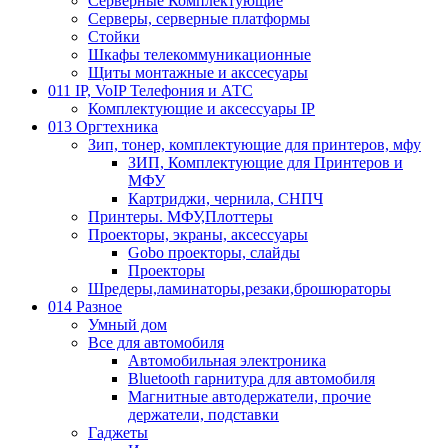
Серверные Комплектующие
Серверы, серверные платформы
Стойки
Шкафы телекоммуникационные
Щиты монтажные и акссесуары
011 IP, VoIP Телефония и АТС
Комплектующие и аксессуары IP
013 Оргтехника
Зип, тонер, комплектующие для принтеров, мфу
ЗИП, Комплектующие для Принтеров и
МФУ
Картриджи, чернила, СНПЧ
Принтеры. МФУ,Плоттеры
Проекторы, экраны, аксессуары
Gobo проекторы, слайды
Проекторы
Шредеры,ламинаторы,резаки,брошюраторы
014 Разное
Умный дом
Все для автомобиля
Автомобильная электроника
Bluetooth гарнитура для автомобиля
Магнитные автодержатели, прочие
держатели, подставки
Гаджеты