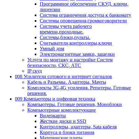
Программное обеспечение СКУД. ключи,
лицензии
Система ограничения доступа к банкомату
Системы оповещения,громкоговорители
Системы учета рабочего
времени,проходные.
Системы,блоки,пульты.
Считыватели,контроллеры,ключи
Умный дом
Электромагнитные замки, защелки
Услуги по монтажу и настройке Систем
безопасности, СКС, АТС
IP скуд
008 Усилители сотового и интернет сигналов
Кабель и Разъемы. Адаптеры. Мачты
Комплекты 3G,4G усиления. Репитеры. Готовые
решения.
009 Компьютеры и цифровая техника
Компьютеры. Готовые решения, Моноблоки
Компьютерные комплектующие
Видеокарты
Жесткие диски и SSD
Контроллеры, адаптеры, Sata кабеля
Корпуса и блоки питания
Материнские платы