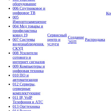
оборудование
006 Спутниковое и
цифровое ТВ
Ко
005
Импортозамещение
004 Мед товары и
профилактика
ковид 19
Сервисный
Создание
007 Системы
центр и
Распродажа
ЭЦП
видеонаблюдения.
услуги
СКУД
008 Усилители
сотового и
интернет сигналов
009 Компьютеры и
цифровая техника
010 ПО и
автоматизация
012 Серверы,
серверные
комплектующие
011 IP, VoIP
Телефония и АТС
013 Оргтехника
014 Разное