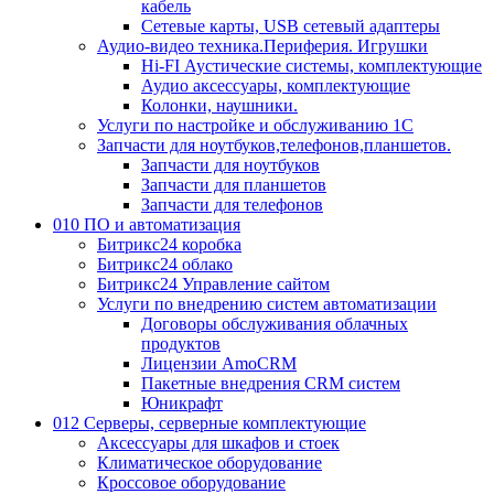
кабель
Сетевые карты, USB сетевый адаптеры
Аудио-видео техника.Периферия. Игрушки
Hi-FI Аустические системы, комплектующие
Аудио аксессуары, комплектующие
Колонки, наушники.
Услуги по настройке и обслуживанию 1С
Запчасти для ноутбуков,телефонов,планшетов.
Запчасти для ноутбуков
Запчасти для планшетов
Запчасти для телефонов
010 ПО и автоматизация
Битрикс24 коробка
Битрикс24 облако
Битрикс24 Управление сайтом
Услуги по внедрению систем автоматизации
Договоры обслуживания облачных
продуктов
Лицензии AmoCRM
Пакетные внедрения CRM систем
Юникрафт
012 Серверы, серверные комплектующие
Аксессуары для шкафов и стоек
Климатическое оборудование
Кроссовое оборудование