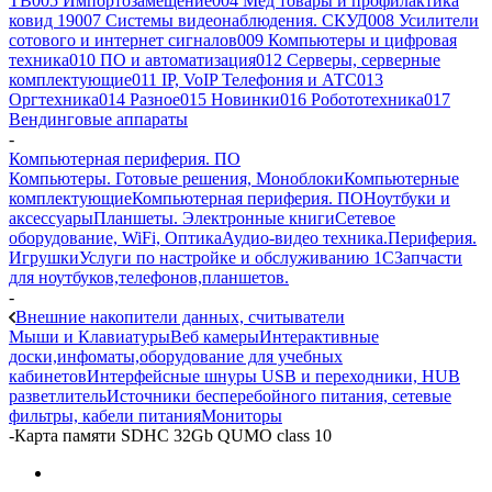
ТВ
005 Импортозамещение
004 Мед товары и профилактика
ковид 19
007 Системы видеонаблюдения. СКУД
008 Усилители
сотового и интернет сигналов
009 Компьютеры и цифровая
техника
010 ПО и автоматизация
012 Серверы, серверные
комплектующие
011 IP, VoIP Телефония и АТС
013
Оргтехника
014 Разное
015 Новинки
016 Робототехника
017
Вендинговые аппараты
-
Компьютерная периферия. ПО
Компьютеры. Готовые решения, Моноблоки
Компьютерные
комплектующие
Компьютерная периферия. ПО
Ноутбуки и
аксессуары
Планшеты. Электронные книги
Сетевое
оборудование, WiFi, Оптика
Аудио-видео техника.Периферия.
Игрушки
Услуги по настройке и обслуживанию 1С
Запчасти
для ноутбуков,телефонов,планшетов.
-
Внешние накопители данных, считыватели
Мыши и Клавиатуры
Веб камеры
Интерактивные
доски,инфоматы,оборудование для учебных
кабинетов
Интерфейсные шнуры USB и переходники, HUB
разветлитель
Источники бесперебойного питания, сетевые
фильтры, кабели питания
Мониторы
-
Карта памяти SDHC 32Gb QUMO class 10