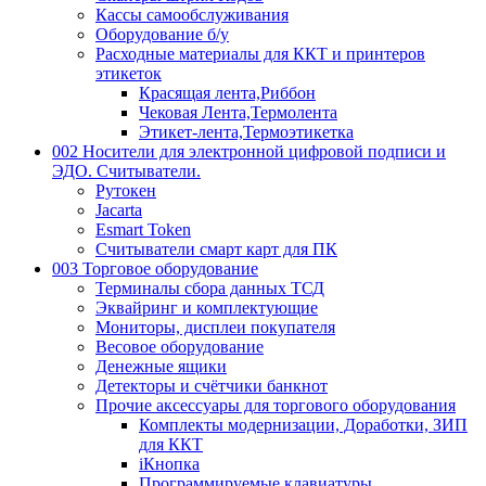
Кассы самообслуживания
Оборудование б/у
Расходные материалы для ККТ и принтеров
этикеток
Красящая лента,Риббон
Чековая Лента,Термолента
Этикет-лента,Термоэтикетка
002 Носители для электронной цифровой подписи и
ЭДО. Считыватели.
Рутокен
Jacarta
Esmart Token
Считыватели смарт карт для ПК
003 Торговое оборудование
Терминалы сбора данных ТСД
Эквайринг и комплектующие
Мониторы, дисплеи покупателя
Весовое оборудование
Денежные ящики
Детекторы и счётчики банкнот
Прочие аксессуары для торгового оборудования
Комплекты модернизации, Доработки, ЗИП
для ККТ
iКнопка
Программируемые клавиатуры