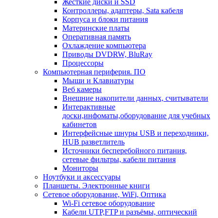
Жесткие диски и SSD
Контроллеры, адаптеры, Sata кабеля
Корпуса и блоки питания
Материнские платы
Оперативная память
Охлаждение компьютера
Приводы DVDRW, BluRay
Процессоры
Компьютерная периферия. ПО
Мыши и Клавиатуры
Веб камеры
Внешние накопители данных, считыватели
Интерактивные
доски,инфоматы,оборудование для учебных
кабинетов
Интерфейсные шнуры USB и переходники,
HUB разветлитель
Источники бесперебойного питания,
сетевые фильтры, кабели питания
Мониторы
Ноутбуки и аксессуары
Планшеты. Электронные книги
Сетевое оборудование, WiFi, Оптика
Wi-Fi сетевое оборудование
Кабели UTP,FTP и разъёмы, оптический