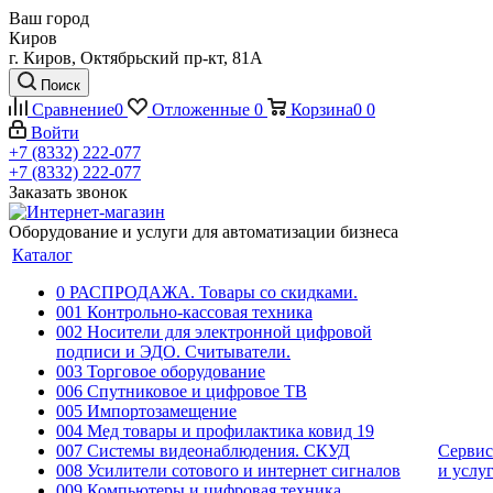
Ваш город
Киров
г. Киров, Октябрьский пр-кт, 81А
Поиск
Сравнение
0
Отложенные
0
Корзина
0
0
Войти
+7 (8332) 222-077
+7 (8332) 222-077
Заказать звонок
Оборудование и услуги для автоматизации бизнеса
Каталог
0 РАСПРОДАЖА. Товары со скидками.
001 Контрольно-кассовая техника
002 Носители для электронной цифровой
подписи и ЭДО. Считыватели.
003 Торговое оборудование
006 Спутниковое и цифровое ТВ
005 Импортозамещение
004 Мед товары и профилактика ковид 19
007 Системы видеонаблюдения. СКУД
Сервис
008 Усилители сотового и интернет сигналов
и услу
009 Компьютеры и цифровая техника