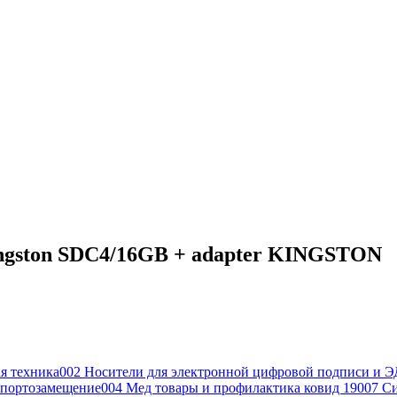
ngston SDC4/16GB + adapter KINGSTON
я техника
002 Носители для электронной цифровой подписи и Э
портозамещение
004 Мед товары и профилактика ковид 19
007 С