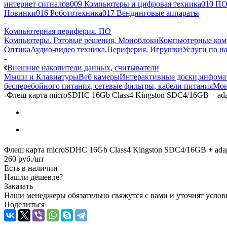
интернет сигналов
009 Компьютеры и цифровая техника
010 ПО
Новинки
016 Робототехника
017 Вендинговые аппараты
-
Компьютерная периферия. ПО
Компьютеры. Готовые решения, Моноблоки
Компьютерные ко
Оптика
Аудио-видео техника.Периферия. Игрушки
Услуги по н
-
Внешние накопители данных, считыватели
Мыши и Клавиатуры
Веб камеры
Интерактивные доски,инфомат
бесперебойного питания, сетевые фильтры, кабели питания
Мон
-
Флеш карта microSDHC 16Gb Class4 Kingston SDC4/16GB + a
Флеш карта microSDHC 16Gb Class4 Kingston SDC4/16GB + ad
260
руб.
/шт
Есть в наличии
Нашли дешевле?
Заказать
Наши менеджеры обязательно свяжутся с вами и уточнят услови
Поделиться