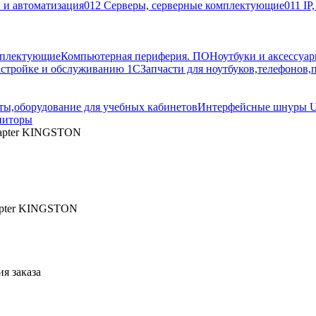
 и автоматизация
012 Серверы, серверные комплектующие
011 IP
мплектующие
Компьютерная периферия. ПО
Ноутбуки и аксессуа
астройке и обслуживанию 1С
Запчасти для ноутбуков,телефонов,
ы,оборудование для учебных кабинетов
Интерфейсные шнуры U
иторы
dapter KINGSTON
apter KINGSTON
я заказа