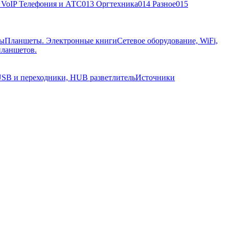
, VoIP Телефония и АТС
013 Оргтехника
014 Разное
015
ры
Планшеты. Электронные книги
Сетевое оборудование, WiFi,
планшетов.
SB и переходники, HUB разветлитель
Источники