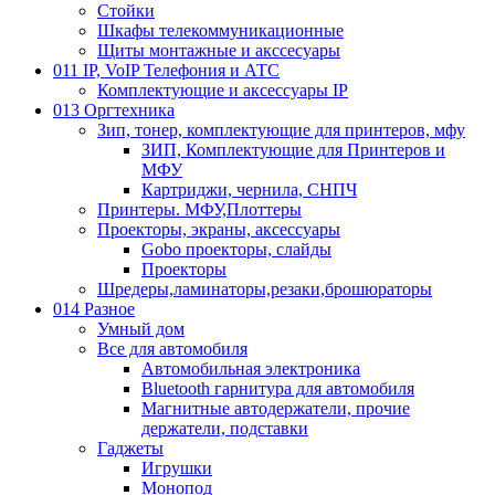
Стойки
Шкафы телекоммуникационные
Щиты монтажные и акссесуары
011 IP, VoIP Телефония и АТС
Комплектующие и аксессуары IP
013 Оргтехника
Зип, тонер, комплектующие для принтеров, мфу
ЗИП, Комплектующие для Принтеров и
МФУ
Картриджи, чернила, СНПЧ
Принтеры. МФУ,Плоттеры
Проекторы, экраны, аксессуары
Gobo проекторы, слайды
Проекторы
Шредеры,ламинаторы,резаки,брошюраторы
014 Разное
Умный дом
Все для автомобиля
Автомобильная электроника
Bluetooth гарнитура для автомобиля
Магнитные автодержатели, прочие
держатели, подставки
Гаджеты
Игрушки
Монопод