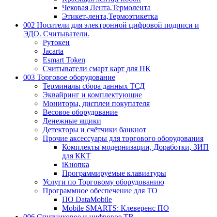
Чековая Лента,Термолента
Этикет-лента,Термоэтикетка
002 Носители для электронной цифровой подписи и
ЭДО. Считыватели.
Рутокен
Jacarta
Esmart Token
Считыватели смарт карт для ПК
003 Торговое оборудование
Терминалы сбора данных ТСД
Эквайринг и комплектующие
Мониторы, дисплеи покупателя
Весовое оборудование
Денежные ящики
Детекторы и счётчики банкнот
Прочие аксессуары для торгового оборудования
Комплекты модернизации, Доработки, ЗИП
для ККТ
iКнопка
Программируемые клавиатуры
Услуги по Торговому оборудованию
Программное обеспечение для ТО
ПО DataMobile
Mobile SMARTS: Клеверенс ПО
006 Спутниковое и цифровое ТВ