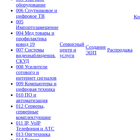
оборудование
006 Спутниковое и
цифровое ТВ
Ко
005
Импортозамещение
004 Мед товары и
профилактика
ковид 19
Сервисный
Создание
007 Системы
центр и
Распродажа
ЭЦП
видеонаблюдения.
услуги
СКУД
008 Усилители
сотового и
интернет сигналов
009 Компьютеры и
цифровая техника
010 ПО и
автоматизация
012 Серверы,
серверные
комплектующие
011 IP, VoIP
Телефония и АТС
013 Оргтехника
014 Разное