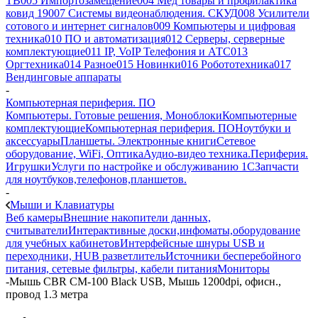
ТВ
005 Импортозамещение
004 Мед товары и профилактика
ковид 19
007 Системы видеонаблюдения. СКУД
008 Усилители
сотового и интернет сигналов
009 Компьютеры и цифровая
техника
010 ПО и автоматизация
012 Серверы, серверные
комплектующие
011 IP, VoIP Телефония и АТС
013
Оргтехника
014 Разное
015 Новинки
016 Робототехника
017
Вендинговые аппараты
-
Компьютерная периферия. ПО
Компьютеры. Готовые решения, Моноблоки
Компьютерные
комплектующие
Компьютерная периферия. ПО
Ноутбуки и
аксессуары
Планшеты. Электронные книги
Сетевое
оборудование, WiFi, Оптика
Аудио-видео техника.Периферия.
Игрушки
Услуги по настройке и обслуживанию 1С
Запчасти
для ноутбуков,телефонов,планшетов.
-
Мыши и Клавиатуры
Веб камеры
Внешние накопители данных,
считыватели
Интерактивные доски,инфоматы,оборудование
для учебных кабинетов
Интерфейсные шнуры USB и
переходники, HUB разветлитель
Источники бесперебойного
питания, сетевые фильтры, кабели питания
Мониторы
-
Мышь CBR CM-100 Black USB, Мышь 1200dpi, офисн.,
провод 1.3 метра