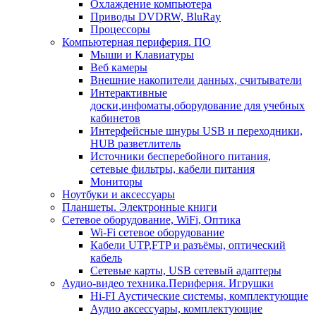
Охлаждение компьютера
Приводы DVDRW, BluRay
Процессоры
Компьютерная периферия. ПО
Мыши и Клавиатуры
Веб камеры
Внешние накопители данных, считыватели
Интерактивные
доски,инфоматы,оборудование для учебных
кабинетов
Интерфейсные шнуры USB и переходники,
HUB разветлитель
Источники бесперебойного питания,
сетевые фильтры, кабели питания
Мониторы
Ноутбуки и аксессуары
Планшеты. Электронные книги
Сетевое оборудование, WiFi, Оптика
Wi-Fi сетевое оборудование
Кабели UTP,FTP и разъёмы, оптический
кабель
Сетевые карты, USB сетевый адаптеры
Аудио-видео техника.Периферия. Игрушки
Hi-FI Аустические системы, комплектующие
Аудио аксессуары, комплектующие