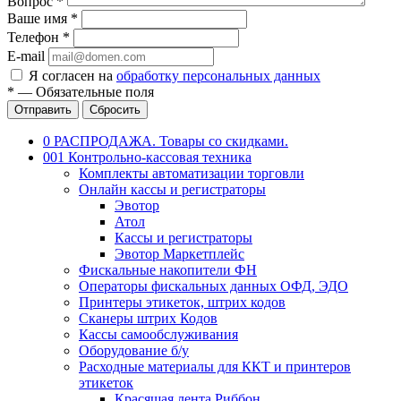
Вопрос
*
Ваше имя
*
Телефон
*
E-mail
Я согласен на
обработку персональных данных
*
—
Обязательные поля
Отправить
Сбросить
0 РАСПРОДАЖА. Товары со скидками.
001 Контрольно-кассовая техника
Комплекты автоматизации торговли
Онлайн кассы и регистраторы
Эвотор
Атол
Кассы и регистраторы
Эвотор Маркетплейс
Фискальные накопители ФН
Операторы фискальных данных ОФД, ЭДО
Принтеры этикеток, штрих кодов
Сканеры штрих Кодов
Кассы самообслуживания
Оборудование б/у
Расходные материалы для ККТ и принтеров
этикеток
Красящая лента,Риббон