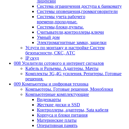
лицензии
Система ограничения доступа к банкомату
Системы оповещения,громкоговорители
Системы учета рабочего
времени,проходные.
Системы,блоки,пульты.
Считыватели,контроллеры,ключи
Умный дом
Электромагнитные замки, защелки
Услуги по монтажу и настройке Систем
безопасности, СКС, АТС
IP скуд
008 Усилители сотового и интернет сигналов
Кабель и Разъемы. Адаптеры. Мачты
Комплекты 3G,4G усиления. Репитеры. Готовые
решения.
009 Компьютеры и цифровая техника
Компьютеры. Готовые решения, Моноблоки
Компьютерные комплектующие
Видеокарты
Жесткие диски и SSD
Контроллеры, адаптеры, Sata кабеля
Корпуса и блоки питания
Материнские платы
Оперативная память