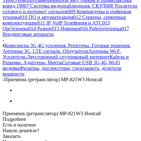
ТВ
005 Импортозамещение
004 Мед товары и профилактика
ковид 19
007 Системы видеонаблюдения. СКУД
008 Усилители
сотового и интернет сигналов
009 Компьютеры и цифровая
техника
010 ПО и автоматизация
012 Серверы, серверные
комплектующие
011 IP, VoIP Телефония и АТС
013
Оргтехника
014 Разное
015 Новинки
016 Робототехника
017
Вендинговые аппараты
-
Комплекты 3G,4G усиления. Репитеры. Готовые решения.
Антенны 3G, LTE сигнала. Облучатели
Антенны Wi-F.
Усилители.
Двусторонний спутниковый интернет
Кабель и
Разъемы. Адаптеры. Мачты
Сотовые USB 3G,4G,Wi-Fi
модемы
Фильтры, диплексторы, грозозащита, делители
мощности
-
Приемник (ретранслятор) MP-821W3 Hostcall
Приемник (ретранслятор) MP-821W3 Hostcall
Подробнее
Есть в наличии
Нашли дешевле?
Заказать