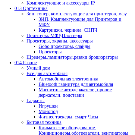
Комплектующие и аксессуары IP
013 Оргтехника
Зип, тонер, комплектующие для принтеров, мфу
ЗИП, Комплектующие для Принтеров и
МФУ
Картриджи, чернила, СНПЧ
Принтеры. МФУ,Плоттеры
Проекторы, экраны, аксессуары
Gobo проекторы, слайды
Проекторы
Шредеры,ламинаторы,резаки,брошюраторы
014 Разное
Умный дом
Все для автомобиля
Автомобильная электроника
Bluetooth гарнитура для автомобиля
Магнитные автодержатели, прочие
держатели, подставки
Гаджеты
Игрушки
Монопод
Фитнес трекеры, смарт Часы
Бытовая техника
Климатеское оборудование.
Кондиционеры,обогреватели, вентлияторы