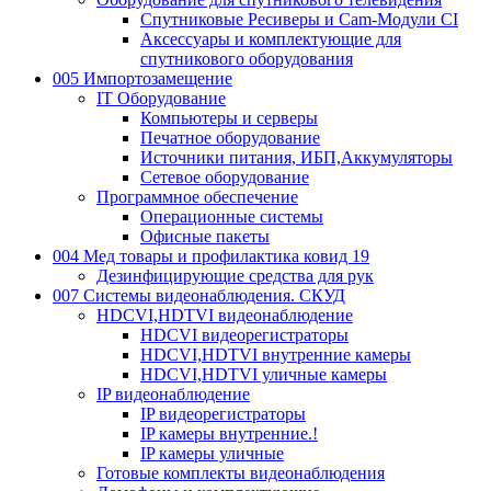
Спутниковые Ресиверы и Cam-Модули CI
Аксессуары и комплектующие для
спутникового оборудования
005 Импортозамещение
IT Оборудование
Компьютеры и серверы
Печатное оборудование
Источники питания, ИБП,Аккумуляторы
Сетевое оборудование
Программное обеспечение
Операционные системы
Офисные пакеты
004 Мед товары и профилактика ковид 19
Дезинфицирующие средства для рук
007 Системы видеонаблюдения. СКУД
HDCVI,HDTVI видеонаблюдение
HDCVI видеорегистраторы
HDCVI,HDTVI внутренние камеры
HDCVI,HDTVI уличные камеры
IP видеонаблюдение
IP видеорегистраторы
IP камеры внутренние.!
IP камеры уличные
Готовые комплекты видеонаблюдения