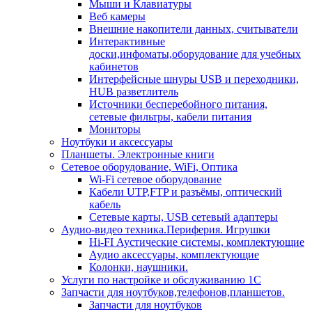
Мыши и Клавиатуры
Веб камеры
Внешние накопители данных, считыватели
Интерактивные
доски,инфоматы,оборудование для учебных
кабинетов
Интерфейсные шнуры USB и переходники,
HUB разветлитель
Источники бесперебойного питания,
сетевые фильтры, кабели питания
Мониторы
Ноутбуки и аксессуары
Планшеты. Электронные книги
Сетевое оборудование, WiFi, Оптика
Wi-Fi сетевое оборудование
Кабели UTP,FTP и разъёмы, оптический
кабель
Сетевые карты, USB сетевый адаптеры
Аудио-видео техника.Периферия. Игрушки
Hi-FI Аустические системы, комплектующие
Аудио аксессуары, комплектующие
Колонки, наушники.
Услуги по настройке и обслуживанию 1С
Запчасти для ноутбуков,телефонов,планшетов.
Запчасти для ноутбуков