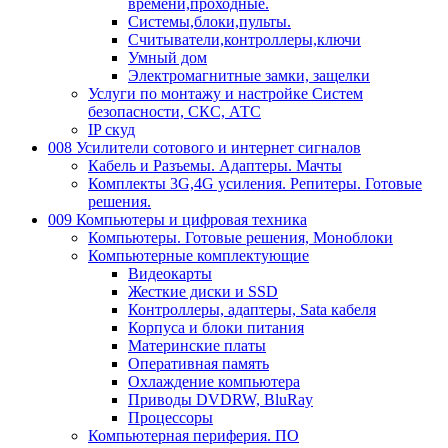
времени,проходные.
Системы,блоки,пульты.
Считыватели,контроллеры,ключи
Умный дом
Электромагнитные замки, защелки
Услуги по монтажу и настройке Систем
безопасности, СКС, АТС
IP скуд
008 Усилители сотового и интернет сигналов
Кабель и Разъемы. Адаптеры. Мачты
Комплекты 3G,4G усиления. Репитеры. Готовые
решения.
009 Компьютеры и цифровая техника
Компьютеры. Готовые решения, Моноблоки
Компьютерные комплектующие
Видеокарты
Жесткие диски и SSD
Контроллеры, адаптеры, Sata кабеля
Корпуса и блоки питания
Материнские платы
Оперативная память
Охлаждение компьютера
Приводы DVDRW, BluRay
Процессоры
Компьютерная периферия. ПО