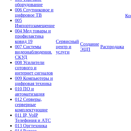
оборудование
006 Спутниковое и
цифровое ТВ
Ко
005
Импортозамещение
004 Мед товары и
профилактика
ковид 19
Сервисный
Создание
007 Системы
центр и
Распродажа
ЭЦП
видеонаблюдения.
услуги
СКУД
008 Усилители
сотового и
интернет сигналов
009 Компьютеры и
цифровая техника
010 ПО и
автоматизация
012 Серверы,
серверные
комплектующие
011 IP, VoIP
Телефония и АТС
013 Оргтехника
014 Разное