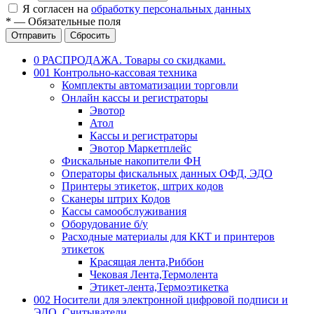
Я согласен на
обработку персональных данных
*
—
Обязательные поля
Отправить
Сбросить
0 РАСПРОДАЖА. Товары со скидками.
001 Контрольно-кассовая техника
Комплекты автоматизации торговли
Онлайн кассы и регистраторы
Эвотор
Атол
Кассы и регистраторы
Эвотор Маркетплейс
Фискальные накопители ФН
Операторы фискальных данных ОФД, ЭДО
Принтеры этикеток, штрих кодов
Сканеры штрих Кодов
Кассы самообслуживания
Оборудование б/у
Расходные материалы для ККТ и принтеров
этикеток
Красящая лента,Риббон
Чековая Лента,Термолента
Этикет-лента,Термоэтикетка
002 Носители для электронной цифровой подписи и
ЭДО. Считыватели.