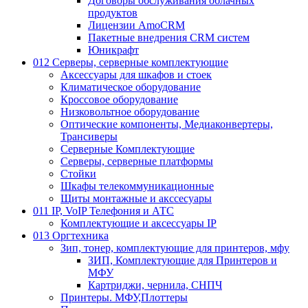
Договоры обслуживания облачных
продуктов
Лицензии AmoCRM
Пакетные внедрения CRM систем
Юникрафт
012 Серверы, серверные комплектующие
Аксессуары для шкафов и стоек
Климатическое оборудование
Кроссовое оборудование
Низковольтное оборудование
Оптические компоненты, Медиаконвертеры,
Трансиверы
Серверные Комплектующие
Серверы, серверные платформы
Стойки
Шкафы телекоммуникационные
Щиты монтажные и акссесуары
011 IP, VoIP Телефония и АТС
Комплектующие и аксессуары IP
013 Оргтехника
Зип, тонер, комплектующие для принтеров, мфу
ЗИП, Комплектующие для Принтеров и
МФУ
Картриджи, чернила, СНПЧ
Принтеры. МФУ,Плоттеры