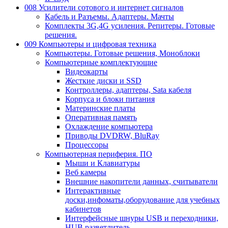
008 Усилители сотового и интернет сигналов
Кабель и Разъемы. Адаптеры. Мачты
Комплекты 3G,4G усиления. Репитеры. Готовые
решения.
009 Компьютеры и цифровая техника
Компьютеры. Готовые решения, Моноблоки
Компьютерные комплектующие
Видеокарты
Жесткие диски и SSD
Контроллеры, адаптеры, Sata кабеля
Корпуса и блоки питания
Материнские платы
Оперативная память
Охлаждение компьютера
Приводы DVDRW, BluRay
Процессоры
Компьютерная периферия. ПО
Мыши и Клавиатуры
Веб камеры
Внешние накопители данных, считыватели
Интерактивные
доски,инфоматы,оборудование для учебных
кабинетов
Интерфейсные шнуры USB и переходники,
HUB разветлитель