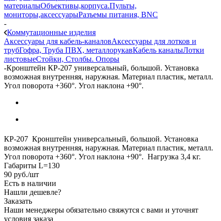
материалы
Объективы,корпуса.
Пульты,
мониторы,аксессуары
Разъемы питания, BNC
-
Коммутационные изделия
Аксессуары для кабель-каналов
Аксессуары для лотков и
труб
Гофра, Труба ПВХ, металлорукав
Кабель каналы
Лотки
листовые
Стойки, Столбы. Опоры
-
Кронштейн КР-207 универсальный, большой. Установка
возможная внутренняя, наружная. Материал пластик, металл.
Угол поворота +360°. Угол наклона +90°.
КР-207 Кронштейн универсальный, большой. Установка
возможная внутренняя, наружная. Материал пластик, металл.
Угол поворота +360°. Угол наклона +90°. Нагрузка 3,4 кг.
Габариты L=130
90
руб.
/шт
Есть в наличии
Нашли дешевле?
Заказать
Наши менеджеры обязательно свяжутся с вами и уточнят
условия заказа