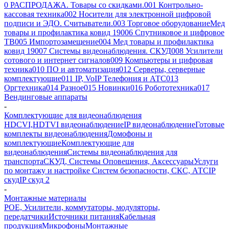
0 РАСПРОДАЖА. Товары со скидками.
001 Контрольно-
кассовая техника
002 Носители для электронной цифровой
подписи и ЭДО. Считыватели.
003 Торговое оборудование
Мед
товары и профилактика ковид 19
006 Спутниковое и цифровое
ТВ
005 Импортозамещение
004 Мед товары и профилактика
ковид 19
007 Системы видеонаблюдения. СКУД
008 Усилители
сотового и интернет сигналов
009 Компьютеры и цифровая
техника
010 ПО и автоматизация
012 Серверы, серверные
комплектующие
011 IP, VoIP Телефония и АТС
013
Оргтехника
014 Разное
015 Новинки
016 Робототехника
017
Вендинговые аппараты
-
Комплектующие для видеонаблюдения
HDCVI,HDTVI видеонаблюдение
IP видеонаблюдение
Готовые
комплекты видеонаблюдения
Домофоны и
комплектующие
Комплектующие для
видеонаблюдения
Системы видеонаблюдения для
транспорта
СКУД, Системы Оповещения, Аксессуары
Услуги
по монтажу и настройке Систем безопасности, СКС, АТС
IP
скуд
IP скуд 2
-
Монтажные материалы
POE, Усилители, коммутаторы, модуляторы,
передатчики
Источники питания
Кабельная
продукция
Микрофоны
Монтажные