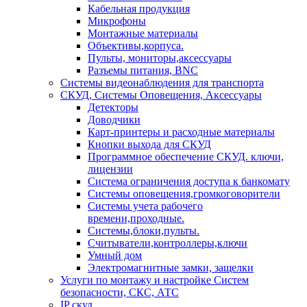
Кабельная продукция
Микрофоны
Монтажные материалы
Объективы,корпуса.
Пульты, мониторы,аксессуары
Разъемы питания, BNC
Системы видеонаблюдения для транспорта
СКУД, Системы Оповещения, Аксессуары
Детекторы
Доводчики
Карт-принтеры и расходные материалы
Кнопки выхода для СКУД
Программное обеспечение СКУД. ключи,
лицензии
Система ограничения доступа к банкомату
Системы оповещения,громкоговорители
Системы учета рабочего
времени,проходные.
Системы,блоки,пульты.
Считыватели,контроллеры,ключи
Умный дом
Электромагнитные замки, защелки
Услуги по монтажу и настройке Систем
безопасности, СКС, АТС
IP скуд