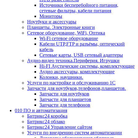
Источники бесперебойного питания,
сетевые фильтры, кабели питания
Мониторы
Ноутбуки и аксессуары
Планшеты. Электронные книги
Сетевое оборудование, WiFi, Оптика
Wi-Fi сетевое оборудование
Кабели UTP,FTP и разъёмы, оптический
кабель
Сетевые карты, USB сетевый адаптеры
Аудио-видео техника.Периферия. Игрушки
Hi-FI Аустические системы, комплектующие
Аудио аксессуары, комплектующие
Колонки, наушники.
Услуги по настройке и обслуживанию 1С
Запчасти для ноутбуков,телефонов,планшетов.
Запчасти для ноутбуков
Запчасти для планшетов
Запчасти для телефонов
010 ПО и автоматизация
Битрикс24 коробка
Битрикс24 облако
Битрикс24 Управление сайтом
Услуги по внедрению систем автоматизации