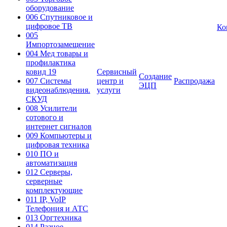
оборудование
006 Спутниковое и
цифровое ТВ
Ко
005
Импортозамещение
004 Мед товары и
профилактика
ковид 19
Сервисный
Создание
007 Системы
центр и
Распродажа
ЭЦП
видеонаблюдения.
услуги
СКУД
008 Усилители
сотового и
интернет сигналов
009 Компьютеры и
цифровая техника
010 ПО и
автоматизация
012 Серверы,
серверные
комплектующие
011 IP, VoIP
Телефония и АТС
013 Оргтехника
014 Разное