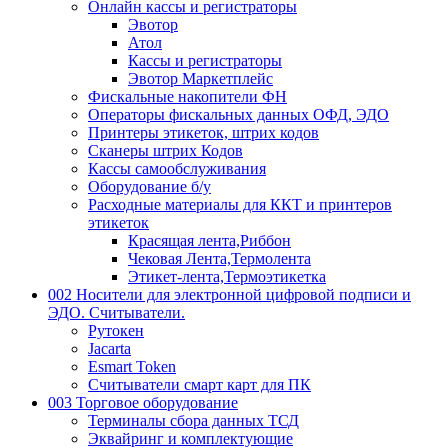
Онлайн кассы и регистраторы
Эвотор
Атол
Кассы и регистраторы
Эвотор Маркетплейс
Фискальные накопители ФН
Операторы фискальных данных ОФД, ЭДО
Принтеры этикеток, штрих кодов
Сканеры штрих Кодов
Кассы самообслуживания
Оборудование б/у
Расходные материалы для ККТ и принтеров
этикеток
Красящая лента,Риббон
Чековая Лента,Термолента
Этикет-лента,Термоэтикетка
002 Носители для электронной цифровой подписи и
ЭДО. Считыватели.
Рутокен
Jacarta
Esmart Token
Считыватели смарт карт для ПК
003 Торговое оборудование
Терминалы сбора данных ТСД
Эквайринг и комплектующие