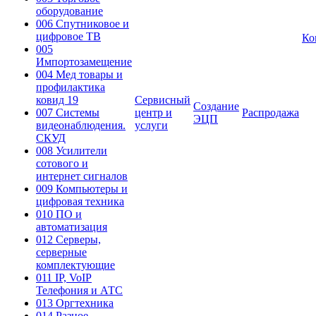
оборудование
006 Спутниковое и
цифровое ТВ
Ко
005
Импортозамещение
004 Мед товары и
профилактика
ковид 19
Сервисный
Создание
007 Системы
центр и
Распродажа
ЭЦП
видеонаблюдения.
услуги
СКУД
008 Усилители
сотового и
интернет сигналов
009 Компьютеры и
цифровая техника
010 ПО и
автоматизация
012 Серверы,
серверные
комплектующие
011 IP, VoIP
Телефония и АТС
013 Оргтехника
014 Разное