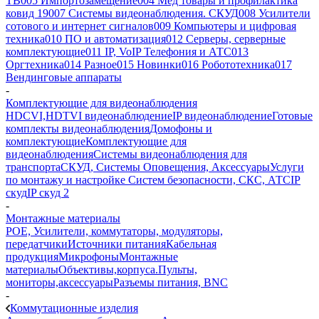
ТВ
005 Импортозамещение
004 Мед товары и профилактика
ковид 19
007 Системы видеонаблюдения. СКУД
008 Усилители
сотового и интернет сигналов
009 Компьютеры и цифровая
техника
010 ПО и автоматизация
012 Серверы, серверные
комплектующие
011 IP, VoIP Телефония и АТС
013
Оргтехника
014 Разное
015 Новинки
016 Робототехника
017
Вендинговые аппараты
-
Комплектующие для видеонаблюдения
HDCVI,HDTVI видеонаблюдение
IP видеонаблюдение
Готовые
комплекты видеонаблюдения
Домофоны и
комплектующие
Комплектующие для
видеонаблюдения
Системы видеонаблюдения для
транспорта
СКУД, Системы Оповещения, Аксессуары
Услуги
по монтажу и настройке Систем безопасности, СКС, АТС
IP
скуд
IP скуд 2
-
Монтажные материалы
POE, Усилители, коммутаторы, модуляторы,
передатчики
Источники питания
Кабельная
продукция
Микрофоны
Монтажные
материалы
Объективы,корпуса.
Пульты,
мониторы,аксессуары
Разъемы питания, BNC
-
Коммутационные изделия