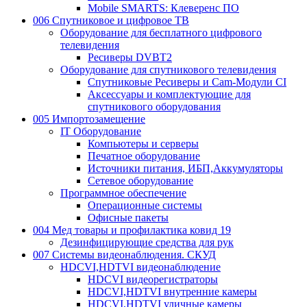
Mobile SMARTS: Клеверенс ПО
006 Спутниковое и цифровое ТВ
Оборудование для бесплатного цифрового
телевидения
Ресиверы DVBT2
Оборудование для спутникового телевидения
Спутниковые Ресиверы и Cam-Модули CI
Аксессуары и комплектующие для
спутникового оборудования
005 Импортозамещение
IT Оборудование
Компьютеры и серверы
Печатное оборудование
Источники питания, ИБП,Аккумуляторы
Сетевое оборудование
Программное обеспечение
Операционные системы
Офисные пакеты
004 Мед товары и профилактика ковид 19
Дезинфицирующие средства для рук
007 Системы видеонаблюдения. СКУД
HDCVI,HDTVI видеонаблюдение
HDCVI видеорегистраторы
HDCVI,HDTVI внутренние камеры
HDCVI,HDTVI уличные камеры