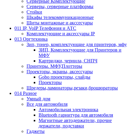
Серверные Комплектующие
Серверы, серверные платформы
Стойки
Шкафы телекоммуникационные
Щиты монтажные и акссесуары
011 IP, VoIP Телефония и АТС
Комплектующие и аксессуары IP
013 Оргтехника
Зип, тонер, комплектующие для принтеров, мфу
ЗИП, Комплектующие для Принтеров и
МФУ
Картриджи, чернила, СНПЧ
Принтеры. МФУ,Плоттеры
Проекторы, экраны, аксессуары
Gobo проекторы, слайды
Проекторы
Шредеры,ламинаторы,резаки,брошюраторы
014 Разное
Умный дом
Все для автомобиля
Автомобильная электроника
Bluetooth гарнитура для автомобиля
Магнитные автодержатели, прочие
держатели, подставки
Гаджеты