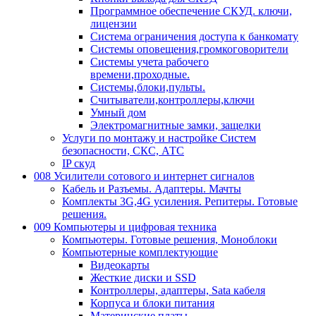
Программное обеспечение СКУД. ключи,
лицензии
Система ограничения доступа к банкомату
Системы оповещения,громкоговорители
Системы учета рабочего
времени,проходные.
Системы,блоки,пульты.
Считыватели,контроллеры,ключи
Умный дом
Электромагнитные замки, защелки
Услуги по монтажу и настройке Систем
безопасности, СКС, АТС
IP скуд
008 Усилители сотового и интернет сигналов
Кабель и Разъемы. Адаптеры. Мачты
Комплекты 3G,4G усиления. Репитеры. Готовые
решения.
009 Компьютеры и цифровая техника
Компьютеры. Готовые решения, Моноблоки
Компьютерные комплектующие
Видеокарты
Жесткие диски и SSD
Контроллеры, адаптеры, Sata кабеля
Корпуса и блоки питания
Материнские платы