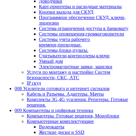
Доводчики
Карт-принтеры и расходные материалы
Кнопки выхода для СКУД
Программное обеспечение СКУД. ключи,
лицензии
Система ограничения доступа к банкомату
Системы оповещения,громкоговорители
Системы учета рабочего
времени,проходные.
Системы,блоки,пульты.
Считыватели,контроллеры,ключи
Умный дом
Электромагнитные замки, защелки
Услуги по монтажу и настройке Систем
безопасности, СКС, АТС
IP скуд
008 Усилители сотового и интернет сигналов
Кабель и Разъемы. Адаптеры. Мачты
Комплекты 3G,4G усиления. Репитеры. Готовые
решения.
009 Компьютеры и цифровая техника
Компьютеры. Готовые решения, Моноблоки
Компьютерные комплектующие
Видеокарты
Жесткие диски и SSD