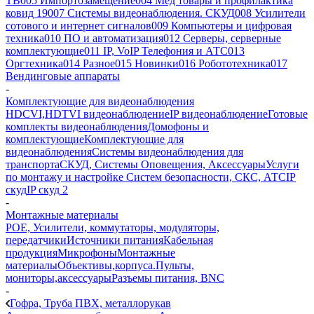
ТВ
005 Импортозамещение
004 Мед товары и профилактика
ковид 19
007 Системы видеонаблюдения. СКУД
008 Усилители
сотового и интернет сигналов
009 Компьютеры и цифровая
техника
010 ПО и автоматизация
012 Серверы, серверные
комплектующие
011 IP, VoIP Телефония и АТС
013
Оргтехника
014 Разное
015 Новинки
016 Робототехника
017
Вендинговые аппараты
-
Комплектующие для видеонаблюдения
HDCVI,HDTVI видеонаблюдение
IP видеонаблюдение
Готовые
комплекты видеонаблюдения
Домофоны и
комплектующие
Комплектующие для
видеонаблюдения
Системы видеонаблюдения для
транспорта
СКУД, Системы Оповещения, Аксессуары
Услуги
по монтажу и настройке Систем безопасности, СКС, АТС
IP
скуд
IP скуд 2
-
Монтажные материалы
POE, Усилители, коммутаторы, модуляторы,
передатчики
Источники питания
Кабельная
продукция
Микрофоны
Монтажные
материалы
Объективы,корпуса.
Пульты,
мониторы,аксессуары
Разъемы питания, BNC
-
Гофра, Труба ПВХ, металлорукав