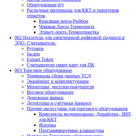
Оборудование б/у
Расходные материалы для ККТ и принтеров
этикеток
Красящая лента,Риббон
Чековая Лента,Термолента
Этикет-лента,Термоэтикетка
002 Носители для электронной цифровой подписи и
ЭДО. Считыватели.
Рутокен
Jacarta
Esmart Token
Считыватели смарт карт для ПК
003 Торговое оборудование
Терминалы сбора данных ТСД
Эквайринг и комплектующие
Мониторы, дисплеи покупателя
Весовое оборудование
Денежные ящики
Детекторы и счётчики банкнот
Прочие аксессуары для торгового оборудования
Комплекты модернизации, Доработки, ЗИП
для ККТ
iКнопка
Программируемые клавиатуры
Услуги по Торговому оборудованию