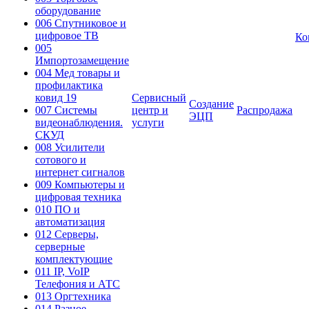
оборудование
006 Спутниковое и
цифровое ТВ
Ко
005
Импортозамещение
004 Мед товары и
профилактика
ковид 19
Сервисный
Создание
007 Системы
центр и
Распродажа
ЭЦП
видеонаблюдения.
услуги
СКУД
008 Усилители
сотового и
интернет сигналов
009 Компьютеры и
цифровая техника
010 ПО и
автоматизация
012 Серверы,
серверные
комплектующие
011 IP, VoIP
Телефония и АТС
013 Оргтехника
014 Разное