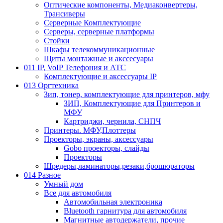
Оптические компоненты, Медиаконвертеры,
Трансиверы
Серверные Комплектующие
Серверы, серверные платформы
Стойки
Шкафы телекоммуникационные
Щиты монтажные и акссесуары
011 IP, VoIP Телефония и АТС
Комплектующие и аксессуары IP
013 Оргтехника
Зип, тонер, комплектующие для принтеров, мфу
ЗИП, Комплектующие для Принтеров и
МФУ
Картриджи, чернила, СНПЧ
Принтеры. МФУ,Плоттеры
Проекторы, экраны, аксессуары
Gobo проекторы, слайды
Проекторы
Шредеры,ламинаторы,резаки,брошюраторы
014 Разное
Умный дом
Все для автомобиля
Автомобильная электроника
Bluetooth гарнитура для автомобиля
Магнитные автодержатели, прочие