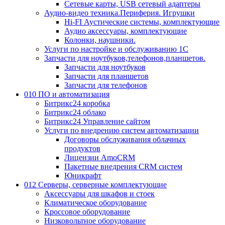
Сетевые карты, USB сетевый адаптеры
Аудио-видео техника.Периферия. Игрушки
Hi-FI Аустические системы, комплектующие
Аудио аксессуары, комплектующие
Колонки, наушники.
Услуги по настройке и обслуживанию 1С
Запчасти для ноутбуков,телефонов,планшетов.
Запчасти для ноутбуков
Запчасти для планшетов
Запчасти для телефонов
010 ПО и автоматизация
Битрикс24 коробка
Битрикс24 облако
Битрикс24 Управление сайтом
Услуги по внедрению систем автоматизации
Договоры обслуживания облачных
продуктов
Лицензии AmoCRM
Пакетные внедрения CRM систем
Юникрафт
012 Серверы, серверные комплектующие
Аксессуары для шкафов и стоек
Климатическое оборудование
Кроссовое оборудование
Низковольтное оборудование