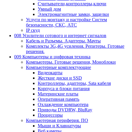
Считыватели,контроллеры,ключи
Умный дом
Электромагнитные замки, защелки
Услуги по монтажу и настройке Систем
безопасности, СКС, АТС
IP скуд
008 Усилители сотового и интернет сигналов
Кабель и Разъемы. Адаптеры. Мачты
Комплекты 3G,4G усиления. Репитеры. Готовые
решения.
009 Компьютеры и цифровая техника
Компьютеры. Готовые решения, Моноблоки
Компьютерные комплектующие
Видеокарты
Жесткие диски и SSD
Контроллеры, адаптеры, Sata кабеля
Корпуса и блоки питания
Материнские платы
Оперативная память
Охлаждение компьютера
Приводы DVDRW, BluRay
Процессоры
Компьютерная периферия. ПО
Мыши и Клавиатуры
Веб камеры